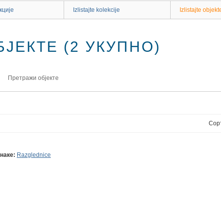
кције
Izlistajte kolekcije
Izlistajte objekt
ЈЕКТЕ (2 УКУПНО)
Претражи објекте
Сор
наке:
Razglednice