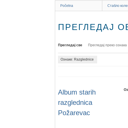
Početna
Стабло коле
ПРЕГЛЕДАЈ ОБ
Прегледај све
Прегледај преко ознака
Ознаке: Razglednice
Оз
Album starih
razglednica
Požarevac