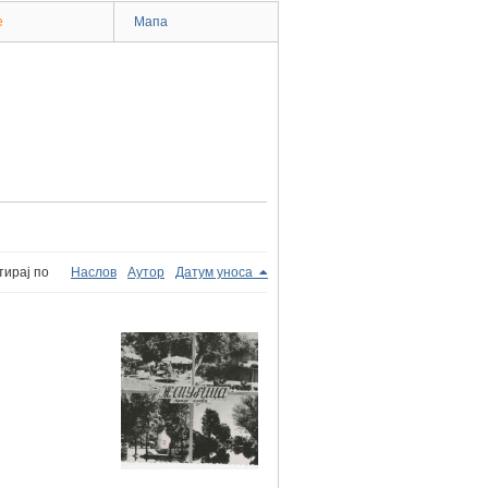
e
Мапа
тирај по
Наслов
Аутор
Датум уноса