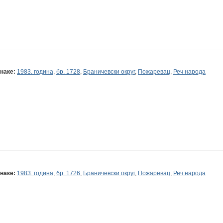
наке:
1983. година
,
бр. 1728
,
Браничевски округ
,
Пожаревац
,
Реч народа
наке:
1983. година
,
бр. 1726
,
Браничевски округ
,
Пожаревац
,
Реч народа