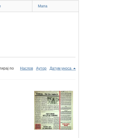
e
Мапа
тирај по
Наслов
Аутор
Датум уноса