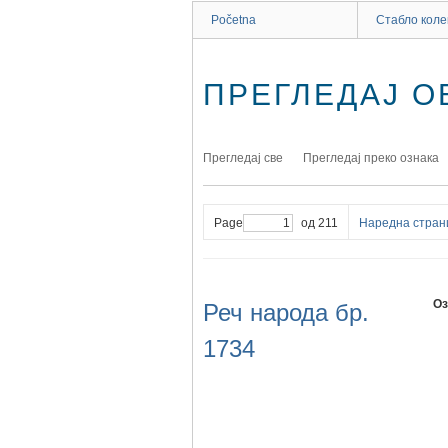
Početna
Стабло коле
ПРЕГЛЕДАЈ ОБ
Прегледај све
Прегледај преко ознака
Page
од 211
Наредна стран
Оз
Реч народа бр.
1734