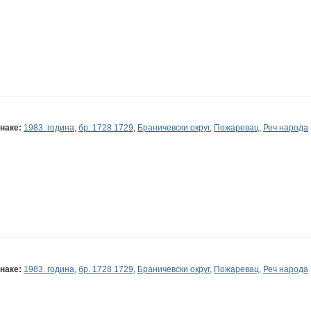
наке:
1983. година
,
бр. 1728 1729
,
Браничевски округ
,
Пожаревац
,
Реч народа
наке:
1983. година
,
бр. 1728 1729
,
Браничевски округ
,
Пожаревац
,
Реч народа