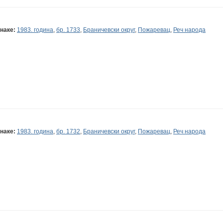
наке:
1983. година
,
бр. 1733
,
Браничевски округ
,
Пожаревац
,
Реч народа
наке:
1983. година
,
бр. 1732
,
Браничевски округ
,
Пожаревац
,
Реч народа