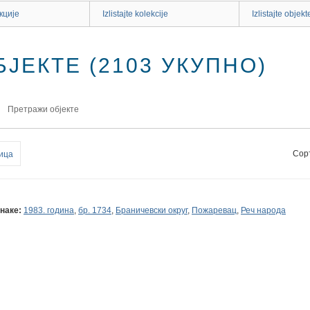
кције
Izlistajte kolekcije
Izlistajte objekt
ЈЕКТЕ (2103 УКУПНО)
Претражи објекте
Сор
ица
наке:
1983. година
,
бр. 1734
,
Браничевски округ
,
Пожаревац
,
Реч народа