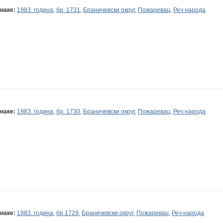
наке:
1983. година
,
бр. 1731
,
Браничевски округ
,
Пожаревац
,
Реч народа
наке:
1983. година
,
бр. 1730
,
Браничевски округ
,
Пожаревац
,
Реч народа
наке:
1983. година
,
бр 1729
,
Браничевски округ
,
Пожаревац
,
Реч народа